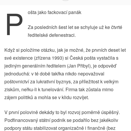
P
ošta jako fackovací panák
Za posledních šest let se schyluje už ke čtvrté
ředitelské defenestraci.
Když si položíme otázku, jak je možné, že prvních deset let
své existence (zřízena 1993) si Česká pošta vystačila s
jediným generálním ředitelem (Jan Přibyl), je odpověď
jednoduchá: v té době takřka nikdo nepovažoval
poštovnictví za lukrativní byznys, za příležitost k velkým
ziskům, neřku-li k tunelování. Firma tak zůstala mimo
zájem politiků a mohla se v klidu rozvíjet.
V první polovině dekády to byl rozvoj poměrně úspěšný.
Podfinancovaný státní podnik se podařilo bez jakékoliv
podpory státu stabilizovat organizačně i finančně (bez