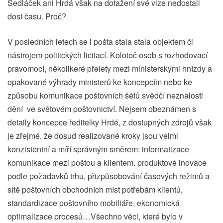
Sedláček ani Hrdá však na dotažení své vize nedostali
dost času. Proč?
V posledních letech se i pošta stala stala objektem či
nástrojem politických licitací. Kolotoč osob s rozhodovací
pravomocí, několikeré přelety mezi ministerskými hnízdy a
opakované výhrady ministerů ke koncepcím nebo ke
způsobu komunikace poštovních šéfů svědčí neznalosti
dění ve světovém poštovnictví. Nejsem obeznámen s
detaily koncepce ředitelky Hrdé, z dostupných zdrojů však
je zřejmé, že dosud realizované kroky jsou velmi
konzistentní a míří správným směrem: informatizace
komunikace mezi poštou a klientem. produktové inovace
podle požadavků trhu, přizpůsobování časových režimů a
sítě poštovních obchodních míst potřebám klientů,
standardizace poštovního mobiliáře, ekonomická
optimalizace procesů…Všechno věci, které bylo v