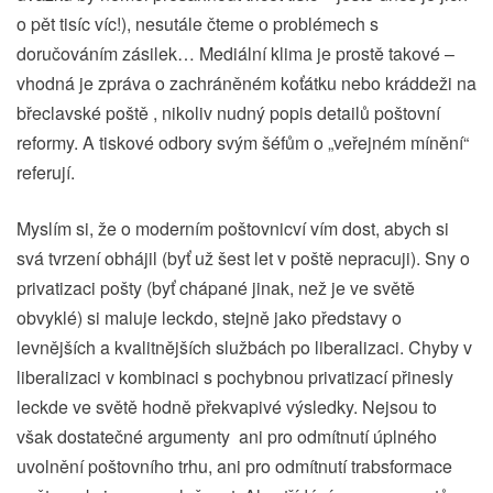
o pět tisíc víc!), nesutále čteme o problémech s
doručováním zásilek… Mediální klima je prostě takové –
vhodná je zpráva o zachráněném koťátku nebo kráddeži na
břeclavské poště , nikoliv nudný popis detailů poštovní
reformy. A tiskové odbory svým šéfům o „veřejném mínění“
referují.
Myslím si, že o moderním poštovnicví vím dost, abych si
svá tvrzení obhájil (byť už šest let v poště nepracuji). Sny o
privatizaci pošty (byť chápané jinak, než je ve světě
obvyklé) si maluje leckdo, stejně jako představy o
levnějších a kvalitnějších službách po liberalizaci. Chyby v
liberalizaci v kombinaci s pochybnou privatizací přinesly
leckde ve světě hodně překvapivé výsledky. Nejsou to
však dostatečné argumenty ani pro odmítnutí úplného
uvolnění poštovního trhu, ani pro odmítnutí trabsformace