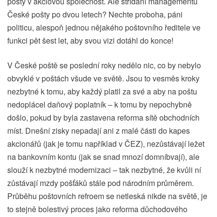
pošty v akciovou společnost. Ale střídání managementů
České pošty po dvou letech? Nechte proboha, páni
politicu, alespoň jednou nějakého poštovního ředitele ve
funkci pět šest let, aby svou vizi dotáhl do konce!
V České poště se poslední roky nedělo nic, co by nebylo
obvyklé v poštách všude ve světě. Jsou to vesměs kroky
nezbytné k tomu, aby každý platil za své a aby na poštu
nedoplácel daňový poplatník – k tomu by nepochybně
došlo, pokud by byla zastavena reforma sítě obchodních
míst. Dnešní zisky nepadají ani z malé části do kapes
akcionářů (jak je tomu například v ČEZ), nezůstávají ležet
na bankovním kontu (jak se snad mnozí domníbvají), ale
slouží k nezbytné modernizaci – tak nezbytné, že kvůli ní
zůstávají mzdy pošťáků stále pod národním průměrem.
Průběhu poštovních refroem se netleská nikde na světě, je
to stejně bolestivý proces jako reforma důchodového