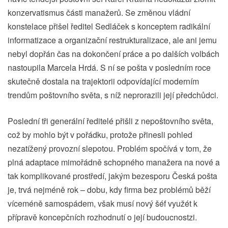
konzervatismus části manažerů. Se změnou vládní
konstelace přišel ředitel Sedláček s konceptem radikální
informatizace a organizační restrukturalizace, ale ani jemu
nebyl dopřán čas na dokončení práce a po dalších volbách
nastoupila Marcela Hrdá. S ní se pošta v posledním roce
skutečně dostala na trajektorii odpovídající moderním
trendům poštovního světa, s níž neprorazili její předchůdci.
Poslední tři generální ředitelé přišli z nepoštovního světa,
což by mohlo být v pořádku, protože přinesli pohled
nezatížený provozní slepotou. Problém spočívá v tom, že
plná adaptace mimořádně schopného manažera na nové a
tak komplikované prostředí, jakým bezesporu Česká pošta
je, trvá nejméně rok – dobu, kdy firma bez problémů běží
víceméně samospádem, však musí nový šéf využét k
přípravě koncepčních rozhodnutí o její budoucnostzi.