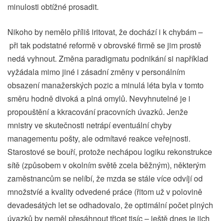
minulosti obtížné prosadit.
Nikoho by nemělo příliš iritovat, že dochází i k chybám –
při tak podstatné reformě v obrovské firmě se jim prostě
nedá vyhnout. Změna paradigmatu podnikání si například
vyžádala mimo jiné i zásadní změny v personálním
obsazení manažerských pozic a minulá léta byla v tomto
směru hodně divoká a plná omylů. Nevyhnutelné je i
propouštění a kkracování pracovních úvazků. Jenže
mnistry ve skutečnosti netrápí eventuální chyby
managementu pošty, ale odmítavé reakce veřejnosti.
Starostové se bouří, protože nechápou logiku rekonstrukce
sítě (způsobem v okolním světě zcela běžným), některým
zaměstnancům se nelíbí, že mzda se stále více odvíjí od
množstvíé a kvality odvedené práce (řitom už v polovině
devadesátých let se odhadovalo, že optimální počet plných
úvazků by neměl přesáhnout třicet tisíc – ještě dnes je jich