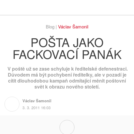
Respekt
Vy
Blog |
Václav Šamonil
POŠTA JAKO
FACKOVACÍ PANÁK
V poště už se zase schyluje k ředitelské defenestraci.
Důvodem má být pochybení ředitelky, ale v pozadí je
cítit dlouhodobou kampaň odmítající měnit poštovní
svět k obrazu nového století.
Václav Šamonil
3. 3. 2011 16:03