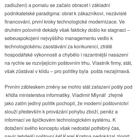
zadlužení) a pomalu se začalo obracet i základní
podnikatelské paradigma: obrat k zákazníkovi, nezávislé
financování, první kroky technologické modernizace. Ve
druhém polovině dekády však fakticky došlo ke stagnaci –
sebeuspokojení nejvyššího managementu vedlo k
technologickému zaostávání za konkurencí, ztrátě
hospodářské výkonnosti a chybělo i razantnější nasazení
na rychle se rozvíjejícím poštovním trhu. Vlastník firmy, stát,
však zůstával v klidu – pro politiky byla pošta nezajímavá.
Prvním zábleskem změny se mohlo stát zařazení pošty pod
křídla ministerstva informatiky. Vladimír Mlynář zřejmě
jako zatím jediný politik pochopil, že moderní poštovnictví
slouží především k provázání pohybu zboží, peněz a
informací ve špičkovém technologickém systému. K
dotažení svého konceptu však nedostal potřebný čas,
navíc tehdejší poštovní šéf Karel Kratina nedokázal zlomit