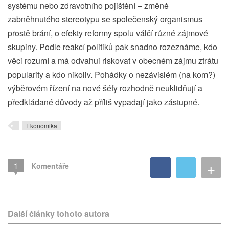
systému nebo zdravotního pojištění – změně
zabněhnutého stereotypu se společenský organismus
prostě brání, o efekty reformy spolu válčí různé zájmové
skupiny. Podle reakcí politiků pak snadno rozeznáme, kdo
věci rozumí a má odvahui riskovat v obecném zájmu ztrátu
popularity a kdo nikoliv. Pohádky o nezávislém (na kom?)
výběrovém řízení na nové šéfy rozhodně neuklidňují a
předkládané důvody až příliš vypadají jako zástupné.
Ekonomika
+
1
Komentáře
Další články tohoto autora