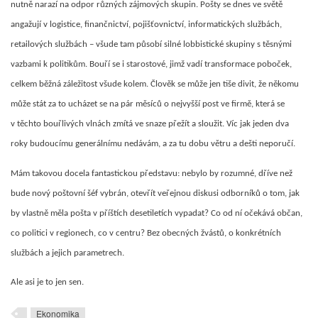
nutně narazí na odpor různých zájmových skupin. Pošty se dnes ve světě
angažují v logistice, finančnictví, pojišťovnictví, informatických službách,
retailových službách – všude tam působí silné lobbistické skupiny s těsnými
vazbami k politikům. Bouří se i starostové, jimž vadí transformace poboček,
celkem běžná záležitost všude kolem. Člověk se může jen tiše divit, že někomu
může stát za to ucházet se na pár měsíců o nejvyšší post ve firmě, která se
v těchto bouřlivých vlnách zmítá ve snaze přežít a sloužit. Víc jak jeden dva
roky budoucímu generálnímu nedávám, a za tu dobu větru a dešti neporučí.
Mám takovou docela fantastickou představu: nebylo by rozumné, dříve než
bude nový poštovní šéf vybrán, otevřít veřejnou diskusi odborníků o tom, jak
by vlastně měla pošta v příštích desetiletích vypadat? Co od ní očekává občan,
co politici v regionech, co v centru? Bez obecných žvástů, o konkrétních
službách a jejich parametrech.
Ale asi je to jen sen.
Ekonomika