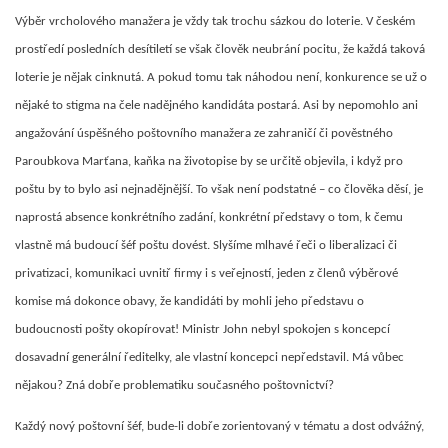
Výběr vrcholového manažera je vždy tak trochu sázkou do loterie. V českém
prostředí posledních desítiletí se však člověk neubrání pocitu, že každá taková
loterie je nějak cinknutá. A pokud tomu tak náhodou není, konkurence se už o
nějaké to stigma na čele nadějného kandidáta postará. Asi by nepomohlo ani
angažování úspěšného poštovního manažera ze zahraničí či pověstného
Paroubkova Marťana, kaňka na životopise by se určitě objevila, i když pro
poštu by to bylo asi nejnadějnější. To však není podstatné – co člověka děsí, je
naprostá absence konkrétního zadání, konkrétní představy o tom, k čemu
vlastně má budoucí šéf poštu dovést. Slyšíme mlhavé řeči o liberalizaci či
privatizaci, komunikaci uvnitř firmy i s veřejností, jeden z členů výběrové
komise má dokonce obavy, že kandidáti by mohli jeho představu o
budoucnosti pošty okopírovat! Ministr John nebyl spokojen s koncepcí
dosavadní generální ředitelky, ale vlastní koncepci nepředstavil. Má vůbec
nějakou? Zná dobře problematiku současného poštovnictví?
Každý nový poštovní šéf, bude-li dobře zorientovaný v tématu a dost odvážný,