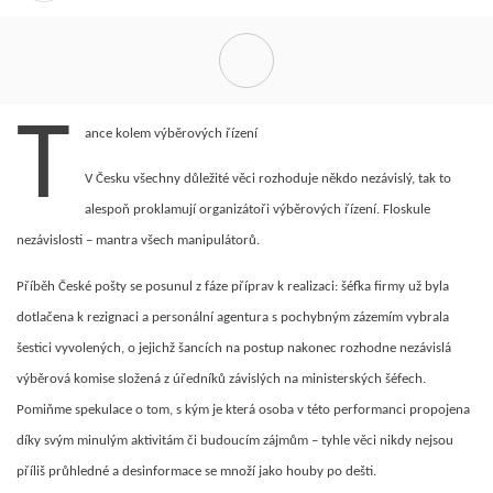
T
ance kolem výběrových řízení
V Česku všechny důležité věci rozhoduje někdo nezávislý, tak to
alespoň proklamují organizátoři výběrových řízení. Floskule
nezávislosti – mantra všech manipulátorů.
Příběh České pošty se posunul z fáze příprav k realizaci: šéfka firmy už byla
dotlačena k rezignaci a personální agentura s pochybným zázemím vybrala
šestici vyvolených, o jejichž šancích na postup nakonec rozhodne nezávislá
výběrová komise složená z úředníků závislých na ministerských šéfech.
Pomiňme spekulace o tom, s kým je která osoba v této performanci propojena
díky svým minulým aktivitám či budoucím zájmům – tyhle věci nikdy nejsou
příliš průhledné a desinformace se množí jako houby po dešti.