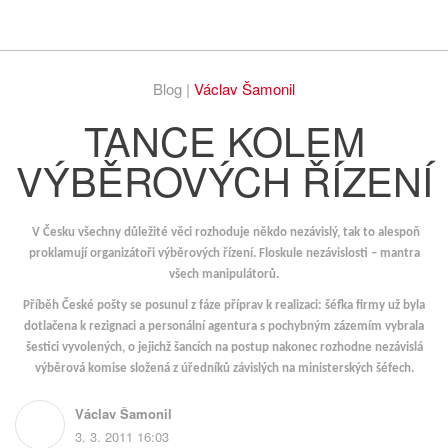
Respekt
Vy
Blog |
Václav Šamonil
TANCE KOLEM
VÝBĚROVÝCH ŘÍZENÍ
V Česku všechny důležité věci rozhoduje někdo nezávislý, tak to alespoň
proklamují organizátoři výběrových řízení. Floskule nezávislosti – mantra
všech manipulátorů.
Příběh České pošty se posunul z fáze příprav k realizaci: šéfka firmy už byla
dotlačena k rezignaci a personální agentura s pochybným zázemím vybrala
šestici vyvolených, o jejichž šancích na postup nakonec rozhodne nezávislá
výběrová komise složená z úředníků závislých na ministerských šéfech.
Václav Šamonil
3. 3. 2011 16:03